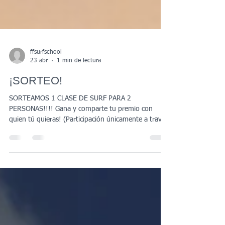
ffsurfschool
23 abr
1 min de lectura
¡SORTEO!
SORTEAMOS 1 CLASE DE SURF PARA 2
PERSONAS!!!! Gana y comparte tu premio con
quien tú quieras! (Participación únicamente a través
de Instagram) REQUISITOS para participar en el
SORTEO: 1.- Seguir a nuestra página de Instagram
@ffsurfschool 2.- Dale me gusta en esta publicación
3.- Nombra un amigo de Instagram en un
comentario de esta publicación. 4.-Obtén una
participación por cada comentario, participa las
veces que quieras. 5.- Republica esta publicación en