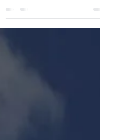
Haz lo que te haga feliz Y si eso incluye mar, sol y
olas… estás en el lugar adecuado. En Friends and
Family Surf School cada clase es...