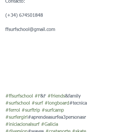
Contacto:
(+34) 674501848
ffsurfschool@gmail.com
#ffsurfschool
#F
&F 
#friends
&family 
#surfschool
#surf
#longboard
#tecnica 
#ferrol
#surftrip
#surfcamp
#surfergirl
#aprendeasurfea3personasr 
#iniciacionalsurf
#Galicia
#diversion
#waves 
#costanorte
#skate