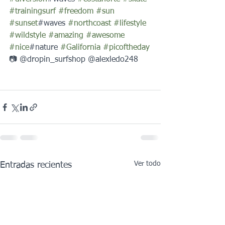
#trainingsurf
#freedom
#sun
#sunset
#waves 
#northcoast
#lifestyle
#wildstyle
#amazing
#awesome
#nice
#nature 
#Galifornia
#picoftheday
📷 @dropin_surfshop @alexledo248
Ver todo
Entradas recientes