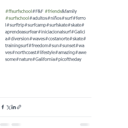
#ffsurfschool
#F&F 
#friends
&family 
#surfschool
#adultos#niños#surf#ferro
l#surftrip#surfcamp#surfskate#skate#
aprendeasurfear#iniciacionalsurf#Galici
a#diversion#waves#costanorte#skate#
trainingsurf#freedom#sun#sunset#wa
ves#northcoast#lifestyle#amazing#awe
some#nature#Galifornia#picoftheday