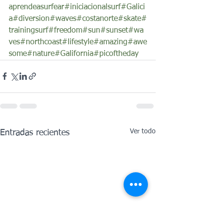
aprendeasurfear
#iniciacionalsurf
#Galici
a
#diversion
#waves
#costanorte
#skate
#
trainingsurf
#freedom
#sun
#sunset
#wa
ves
#northcoast
#lifestyle
#amazing
#awe
some
#nature
#Galifornia
#picoftheday
Ver todo
Entradas recientes