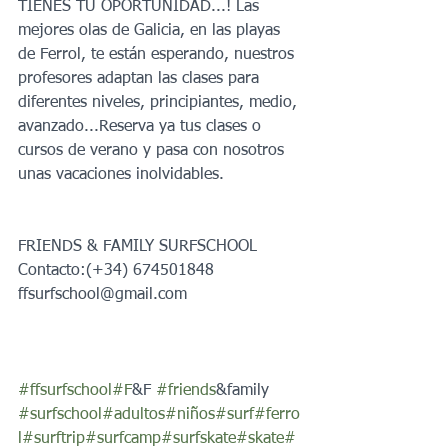
TIENES TU OPORTUNIDAD...! Las 
mejores olas de Galicia, en las playas 
de Ferrol, te están esperando, nuestros 
profesores adaptan las clases para 
diferentes niveles, principiantes, medio, 
avanzado...Reserva ya tus clases o 
cursos de verano y pasa con nosotros 
unas vacaciones inolvidables. 
FRIENDS & FAMILY SURFSCHOOL
Contacto:(+34) 674501848 
ffsurfschool@gmail.com
#ffsurfschool
#F
&F 
#friends
&family 
#surfschool
#adultos
#niños
#surf
#ferro
l
#surftrip
#surfcamp
#surfskate
#skate
#