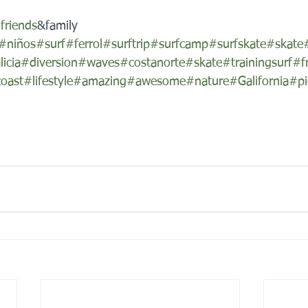
friends
&family 
#niños
#surf
#ferrol
#surftrip
#surfcamp
#surfskate
#skate
icia
#diversion
#waves
#costanorte
#skate
#trainingsurf
#f
oast
#lifestyle
#amazing
#awesome
#nature
#Galifornia
#pi