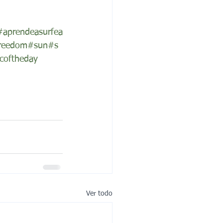
#aprendeasurfea
reedom
#sun
#s
coftheday
Ver todo