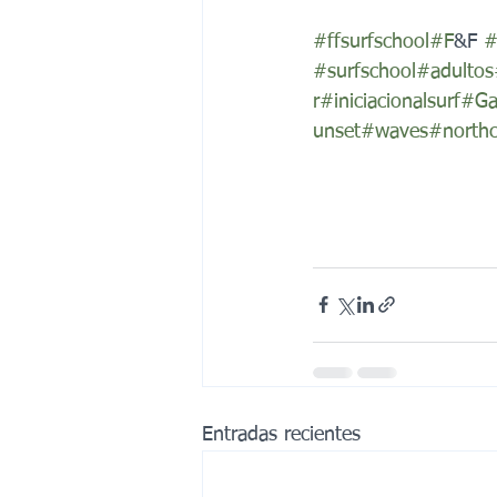
#ffsurfschool
#F
&F 
#
#surfschool
#adultos
r
#iniciacionalsurf
#Gal
unset
#waves
#northc
Entradas recientes