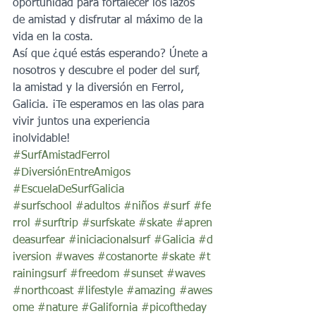
oportunidad para fortalecer los lazos 
de amistad y disfrutar al máximo de la 
vida en la costa.
Así que ¿qué estás esperando? Únete a 
nosotros y descubre el poder del surf, 
la amistad y la diversión en Ferrol, 
Galicia. ¡Te esperamos en las olas para 
vivir juntos una experiencia 
inolvidable! 
#SurfAmistadFerrol
#DiversiónEntreAmigos
#EscuelaDeSurfGalicia
#surfschool
#adultos
#niños
#surf
#fe
rrol
#surftrip
#surfskate
#skate
#apren
deasurfear
#iniciacionalsurf
#Galicia
#d
iversion
#waves
#costanorte
#skate
#t
rainingsurf
#freedom
#sunset
#waves
#northcoast
#lifestyle
#amazing
#awes
ome
#nature
#Galifornia
#picoftheday